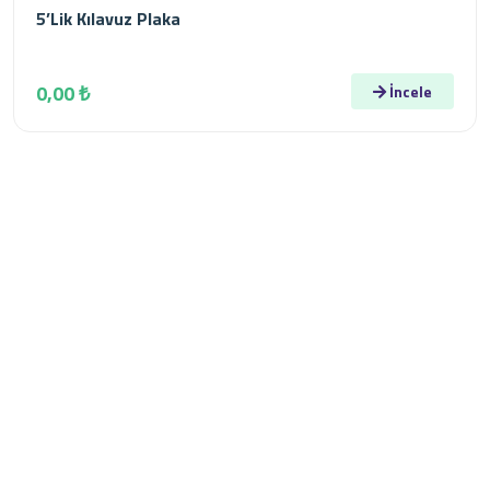
5’Lik Kılavuz Plaka
0,00 ₺
İncele
Kurumsal
Konya ili Çumra ilçesine bağlı İçeriçumra Kasabasında
01/06/2005 tarihinde kurulmuş olan firmamız,
“Memnuniyetinize Talibiz” sloganıyla vizyonunu belirleyen
firmamız, makine ve ekipmanlarını en son teknolojiyi