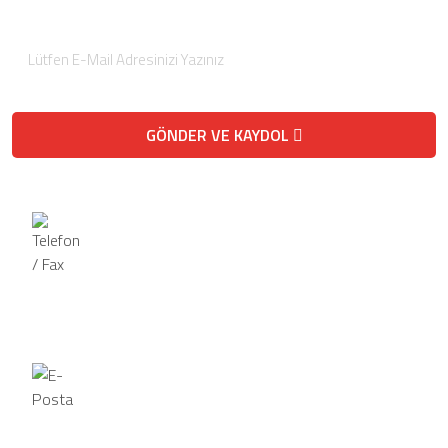
GÖNDER VE KAYDOL
Telefon / Fax
Telefon
0 (332) 458-2121
Fax
0 (332) 458-1263
E-Posta
havasas@hotmail.com